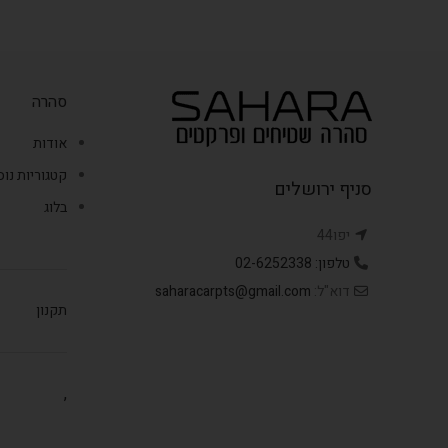
סהרה
אודות
קטגוריות נו
סניף ירושלים
בלוג
יפו44
טלפון: 02-6252338
דוא"ל:
saharacarpts@gmail.com
תקנון
,