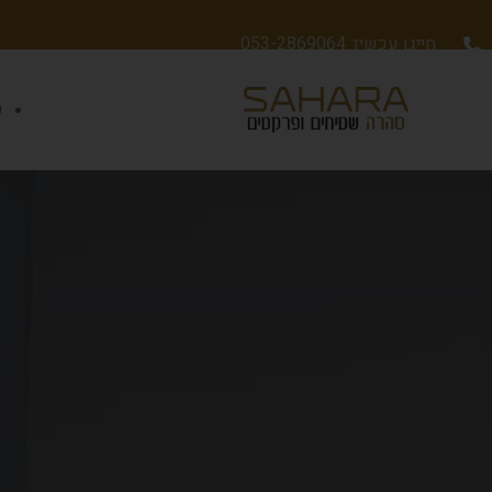
חייגו עכשיו: 053-2869064
ש