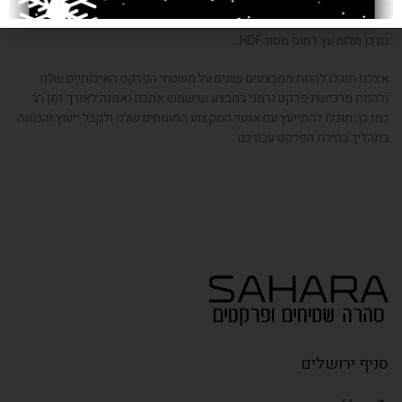
השכבה השלישית והתחתונה, הינה השכבה המחברת בין הפרקט לתשתית
עליה הוא מורכב. בנוסף, מגנה השכבה השלישית מפני חדירת לחות ועשויה
גם כן מלוח עץ דחוס מסוג HDF
.
אצלנו תוכלו להנות ממבצעים שונים על משטחי הפרקט האיכותיים שלנו
ולהנות מרכישת פרקט גרמני במבצע שישמש אתכם נאמנה לאורך זמן רב.
כמו כן, תוכלו להתייעץ עם אנשי המקצוע המומחים שלנו ולקבל ייעוץ והכוונה
בתהליך בחירת הפרקט עבורכם.
סניף ירושלים