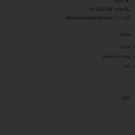
יפו44
טלפון: 02-6252338
דוא"ל:
saharacarpts@gmail.com
סהרה
אודות
קטגוריות נוספות
בלוג
תקנון
,