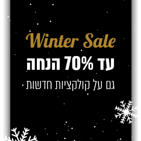
בולטת באיכות ועמידות משטחי הפרקט אותם מייצרים בהתאם לתקן האירופי
AC-4, על כן התקנת פרקט גרמני תבטיח לכם פרקט עמיד לאורך זמן.
סוגי משטחי הפרקט מחולקים לכמה סוגים:
פרקט עץ
פרקט פולימרי גרמני
– פרקט פולימרי הוא פרקט מבוסס פלסטיק ובשנים
האחרונות הוא הפך לפופולארי מאוד. בשכבה העליונה שלו יש הדפס, בדרך
כלל דמוי עץ, ועליו ציפוי עמיד במים.
פרקט למינציה גרמני
– בשונה מפרקט עץ, המורכב מפלטות של עץ אמיתי,
פרקט למינציה הינו פרקט דמוי עץ, שלרוב מורכב משלוש שכבות:
השכבה העליונה הינה שכבת הלמינציה השקופה, המשמשת כשכבה המגנה
על הפרקט מפני שחיקה ונזקים. כמו כן, היא מעניקה לפרקט טקסטורה
וגימור אסתטי.
השכבה השנייה מורכבת מלוח עץ דחוס הנקרא HDF, אשר עליו ניתן להדביק
צילום של דוגמת פרקט עץ.