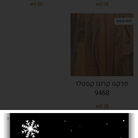
₪
₪
SOLD OUT
פרקט קרונו קסטלו
9468
₪
פרקט גרמני-מחיר
משתלם
ישנן יצרניות רבות של משטחי פרקט המפוזרות ברחבי העולם. אך גרמניה