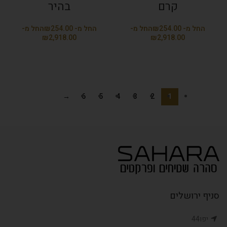
קרם
בהיר
₪
₪
₪
₪
→
6
5
4
3
2
1
סניף ירושלים
יפו44