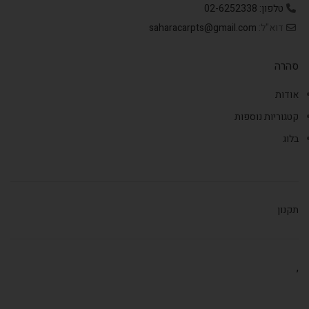
טלפון: 02-6252338
דוא"ל:
saharacarpts@gmail.com
סהרה
אודות
קטגוריות נוספות
בלוג
תקנון
,