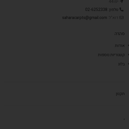
יפו44
טלפון: 02-6252338
דוא"ל:
saharacarpts@gmail.com
סהרה
אודות
קטגוריות נוספות
בלוג
תקנון
,