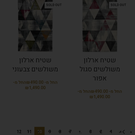
SOLD OUT
SOLD OUT
שטיח ארלון
שטיח ארלון
משולשים סגול
משולשים צבעוני
אפור
₪
₪
₪
₪
12
11
10
9
8
7
…
3
2
1
←