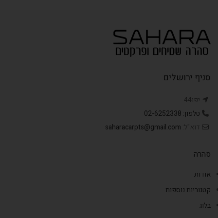
סניף ירושלים
יפו44
טלפון: 02-6252338
דוא"ל:
saharacarpts@gmail.com
סהרה
אודות
קטגוריות נוספות
בלוג