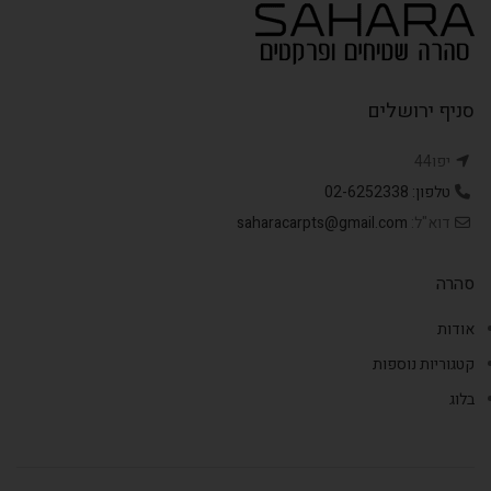
סניף ירושלים
יפו44
טלפון: 02-6252338
דוא"ל:
saharacarpts@gmail.com
סהרה
אודות
קטגוריות נוספות
בלוג