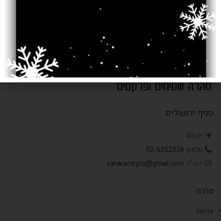
₪
₪
סניף ירושלים
יפו44
טלפון: 02-6252338
דוא"ל:
saharacarpts@gmail.com
סהרה
אודות