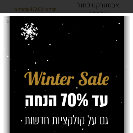
אבסטרקט כחול
₪
צהבהב
₪
₪
₪
SOLD OUT
שטיח קינגסטון
מעצבים טלאים
שחור שמנת