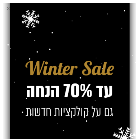
₪
₪
₪
₪
SOLD OUT
שטיח ארג'נטו
עגול דגם 748
₪
₪