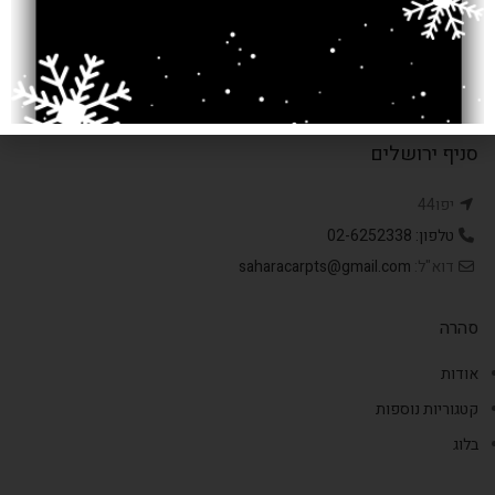
סניף ירושלים
יפו44
טלפון: 02-6252338
דוא"ל:
saharacarpts@gmail.com
סהרה
אודות
קטגוריות נוספות
בלוג