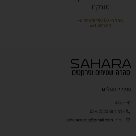
טורקיז
₪
₪
סניף ירושלים
יפו44
טלפון: 02-6252338
דוא"ל:
saharacarpts@gmail.com