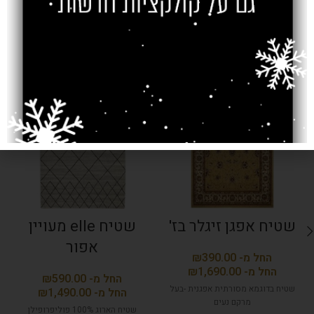
מוצרים קשורים
SOLD OUT
SOLD OUT
שטיח אפגן זיגלר בז'
שטיח elle מעויין
אפור
₪
₪
₪
שטיח בדוגמא מסורתית אפגנית -בעל
₪
מרקם נעים
שטיח הארוג 100% פוליפרופילן