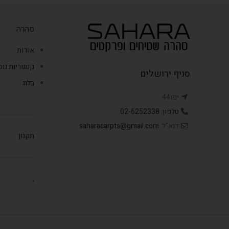
סהרה
אודות
קטגוריות נו
סניף ירושלים
בלוג
יפו44
טלפון: 02-6252338
דוא"ל:
saharacarpts@gmail.com
תקנון
,