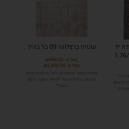
ת יד
שטיח ברצלונה 09 בז' בהיר
שטיח 
₪
₪
שטיח בעיצוב אבסטרקט בעל מרקם רך ונעים
שטיח 
ודת יד
למראה מודרני עכשווי *מחירי השקה -לזמן
למראה
ות גבוהה עשוי מ 100% צמר כבשים
מוגבל*
עוטרת
.