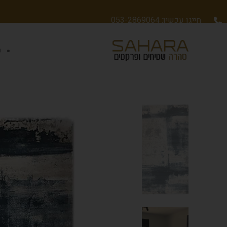
חייגו עכשיו: 053-2869064
ש