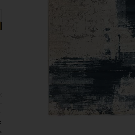
מ
ק
: