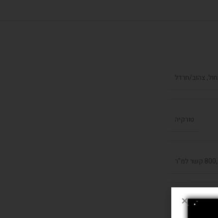
כחול, צהוב/חרדל
טורקיה
קשר למ"ר
שילוב ויסקוזה