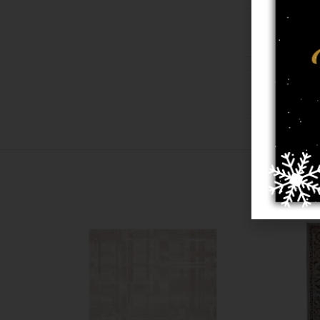
2.40/3.40
,
2.0
12 מ"מ