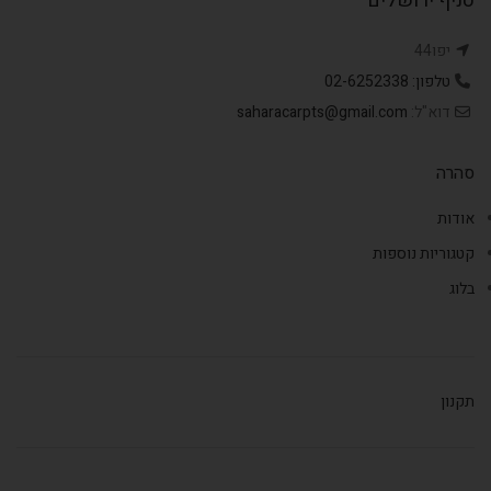
סניף ירושלים
יפו44
טלפון: 02-6252338
דוא"ל:
saharacarpts@gmail.com
סהרה
אודות
קטגוריות נוספות
בלוג
תקנון