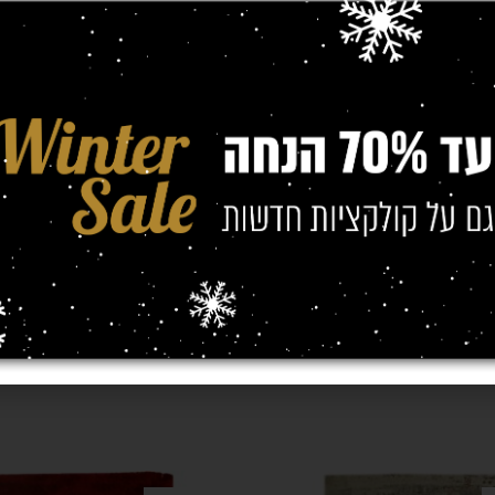
(מטר)
0/2.30
,
1.40/1.90