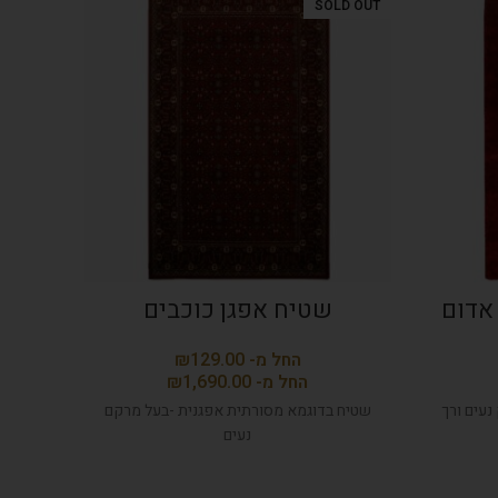
D OUT
SOLD OUT
אדום
שטיח אפגן כוכבים
שטיח elle מעו
₪
₪
עים ורך
שטיח בדוגמא מסורתית אפגנית -בעל מרקם
נעים