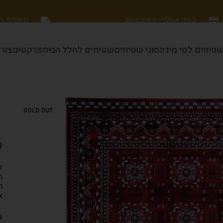
קניה אונליין מאובטחת
משלוח חינם
טיחים לפי מידה
סוגי שטיחים
שטיחים לחלל הבית
פרקטים
צור
SOLD OUT
ש
ש
ה
ה
א
ב