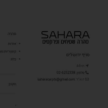
סהרה
אודות
קטגוריות נו
סניף ירושלים
בלוג
יפו44
טלפון: 02-6252338
דוא"ל:
saharacarpts@gmail.com
תקנון
,