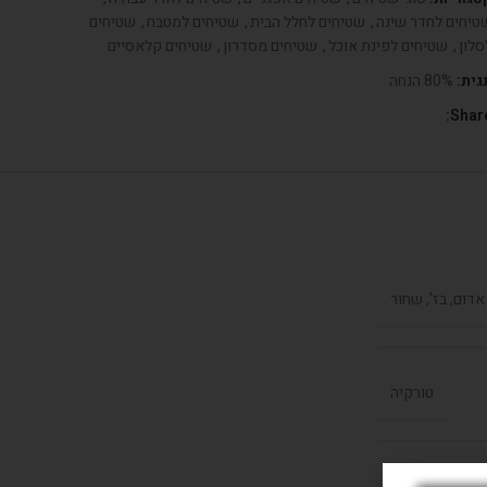
טיחים לחדר שינה
,
שטיחים לחלל הבית
,
שטיחים למטבח
,
שטיחים
סלון
,
שטיחים לפינת אוכל
,
שטיחים מסדרון
,
שטיחים קלאסיים
גית:
80% הנחה
Share
אדום, בז', שחור
טורקיה
קשר למ"ר