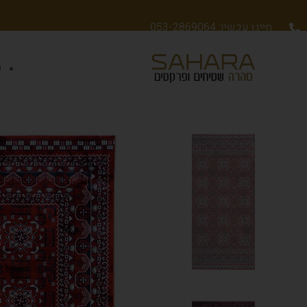
חייגו עכשיו: 053-2869064
ש