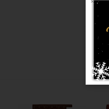
היט סט
2.00/2.90
,
1.6
15 מ"מ