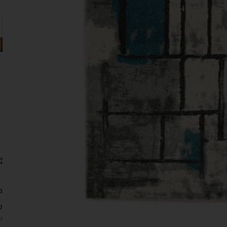
מ
ק
ש