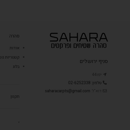
סהרה
אודות
קטגוריות נו
סניף ירושלים
בלוג
יפו44
טלפון: 02-6252338
דוא"ל:
saharacarpts@gmail.com
תקנון
,