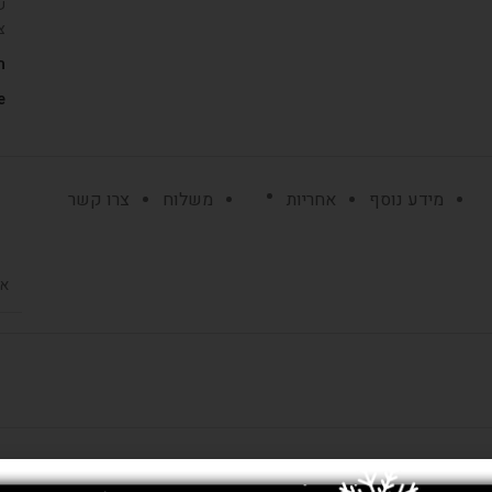
ש
צ
ת
:
מידע נוסף
אחריות
משלוח
צרו קשר
אפ
ת
650,000 