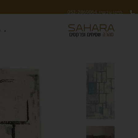
חייגו עכשיו: 053-2869064
ש