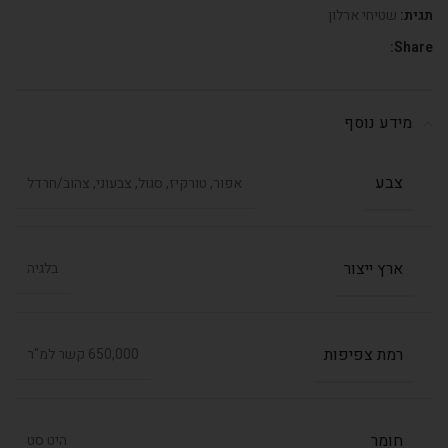
תגית:
שטיחי ארלון
Share:
מידע נוסף
צבע
אפור, טורקיז, סגול, צבעוני, צהוב/חרדל
ארץ ייצור
בלגיה
רמת צפיפות
650,000 קשר למ"ר
חומר
היט סט