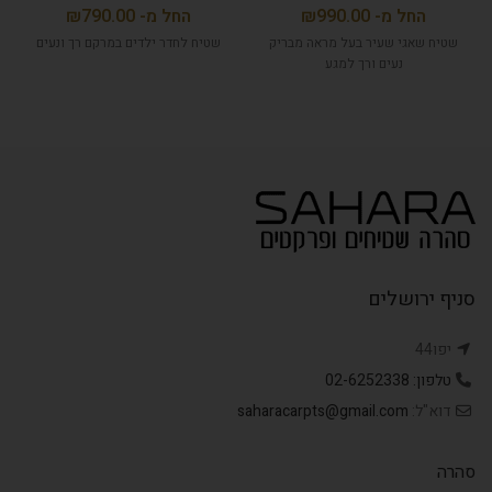
₪
₪
שטיח שאגי שעיר בעל מראה מבריק
שטיח לחדר ילדים במרקם רך ונעים
נעים ורך למגע
סניף ירושלים
יפו44
טלפון: 02-6252338
דוא"ל:
saharacarpts@gmail.com
סהרה