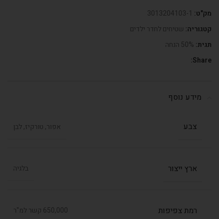
מק"ט:
3013204103-1
קטגוריה:
שטיחים לחדר ילדים
תגית:
50% הנחה
Share:
מידע נוסף
צבע
אפור, טורקיז, לבן
ארץ ייצור
בלגיה
רמת צפיפות
650,000 קשר למ"ר