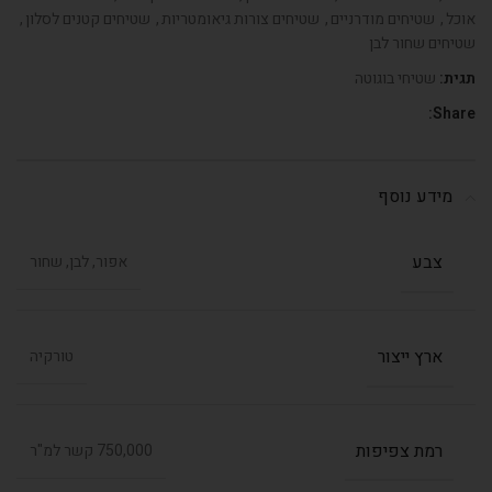
אוכל
,
שטיחים מודרניים
,
שטיחים צורות גיאומטריות
,
שטיחים קטנים לסלון
,
שטיחים שחור לבן
תגית:
שטיחי בוגוטה
Share:
מידע נוסף
צבע
אפור, לבן, שחור
ארץ ייצור
טורקיה
רמת צפיפות
750,000 קשר למ"ר