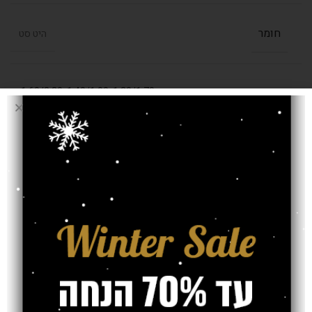
חומר
היט סט
,
1.60/2.30
,
1.40/1.90
,
1.20/1.70
בחרו מידה (מטר)
2.00/2.90
עובי שטיח
12 מ"מ
אחריות
משלוח