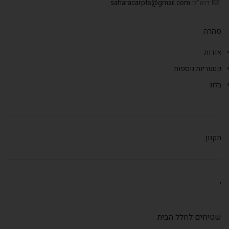
דוא"ל:
saharacarpts@gmail.com
סהרה
אודות
קטגוריות נוספות
בלוג
תקנון
,
שטיחים לחלל הבית