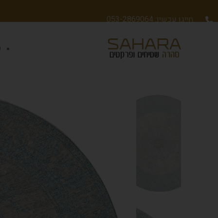
חייגו עכשיו: 053-2869064
ש