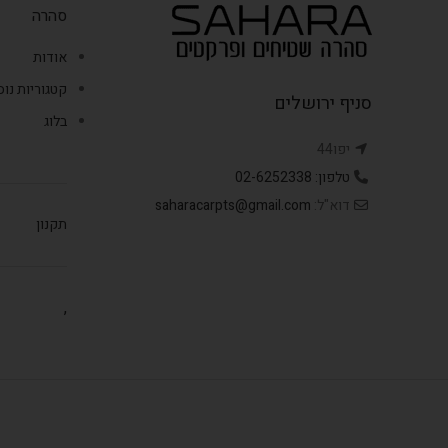
סהרה
אודות
קטגוריות נו
סניף ירושלים
בלוג
יפו44
טלפון: 02-6252338
דוא"ל:
saharacarpts@gmail.com
תקנון
,