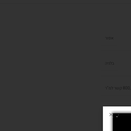
אפור
בלגיה
קשר למ"ר
 בשילוב היט סט