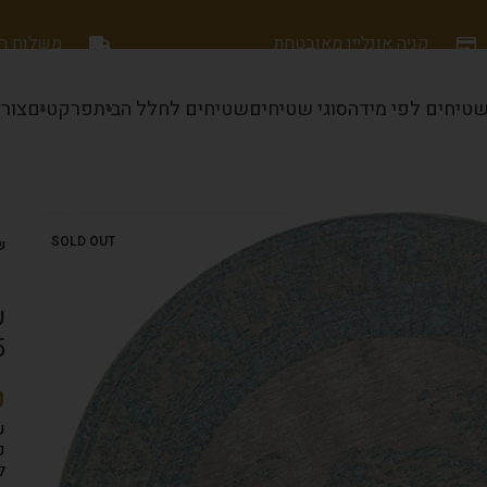
קניה אונליין מאובטחת
משלוח חינם
טיחים לפי מידה
סוגי שטיחים
שטיחים לחלל הבית
פרקטים
צור
SOLD OUT
שט
ש
5
ש
פ
ל