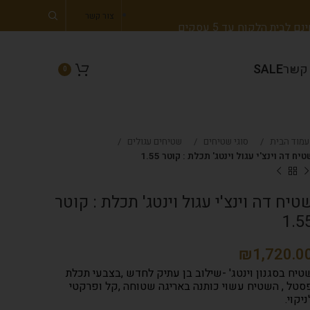
צור קשר
 לבית הלקוח עד 5 עסקים
 קשר
SALE
0
עמוד הבית
סוגי שטיחים
שטיחים עגולים
יח דה וינצ'י עגול וינטג' תכלת : קוטר 1.55
טיח דה וינצ'י עגול וינטג' תכלת : קוטר
1.5
₪
טיח בסגנון וינטג' -שילוב בן עתיק לחדש ,בצבעי תכלת
סטל , השטיח עשוי כותנה באריגה שטוחה ,קל ופרקטי
ניקוי.