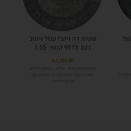
גול
שטיח דה וינצ'י עגול וינטג'
שט
דגם :9513 קוטר: 1.55
₪
שטיח בסגנון וינטג' -שילוב בן עתיק לחדש ,
רקם רך
שטי
השטיח עשוי כותנה באריגה שטוחה ,קל
ופרקטי לניקוי.