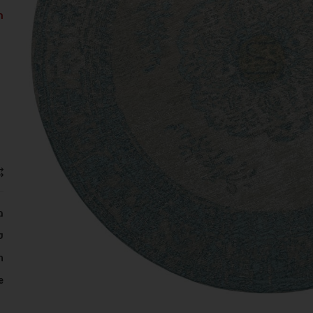
ה
מ
ק
ת
: