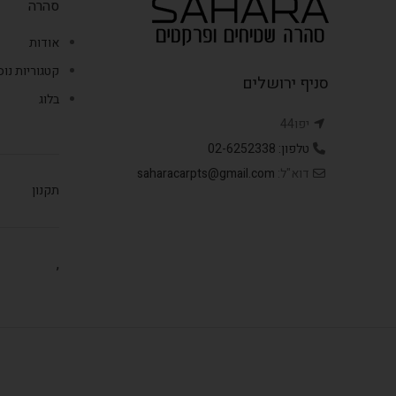
סהרה
אודות
קטגוריות נו
סניף ירושלים
בלוג
יפו44
טלפון: 02-6252338
דוא"ל:
saharacarpts@gmail.com
תקנון
,