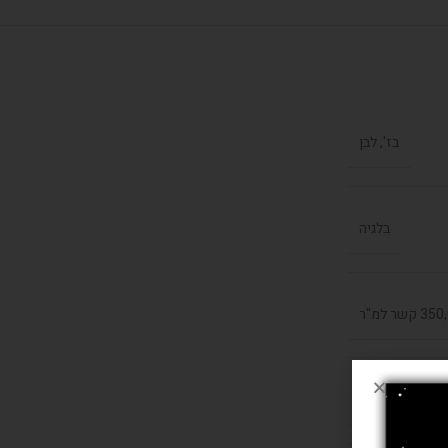
בז', לבן
בלגיה
קשר למ"ר
היט סט, חבל