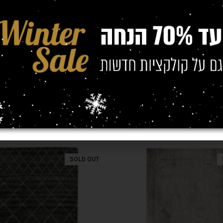
(מטר)
0/2.30
,
1.40/1.90
,
1.20/1.70
SOLD OUT