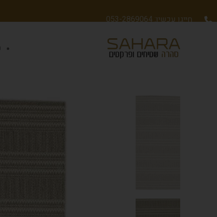
חייגו עכשיו: 053-2869064
ש