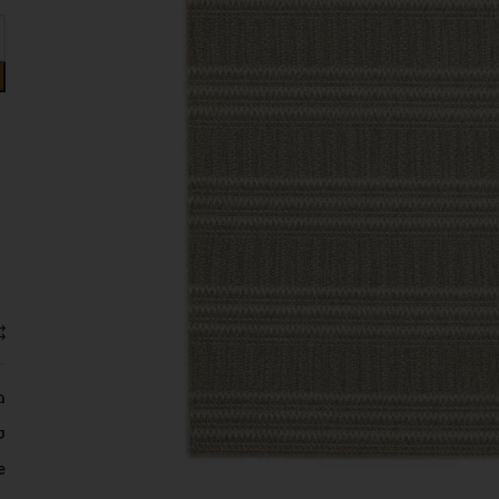
מ
ק
: