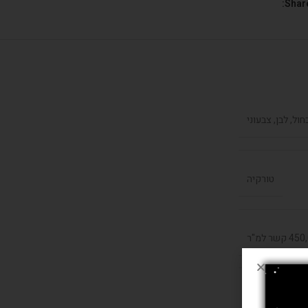
Share
חול, לבן, צבעוני
טורקיה
קשר למ"ר
היט סט