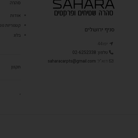
סהרה
אודות
קטגוריות נו
סניף ירושלים
בלוג
יפו44
טלפון: 02-6252338
דוא"ל:
saharacarpts@gmail.com
תקנון
,