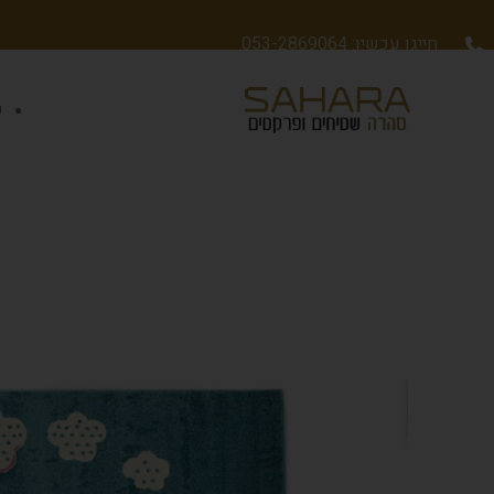
חייגו עכשיו: 053-2869064
ש