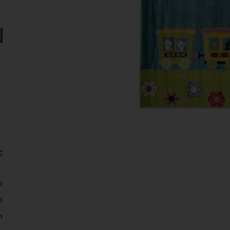
מ
ק
ת