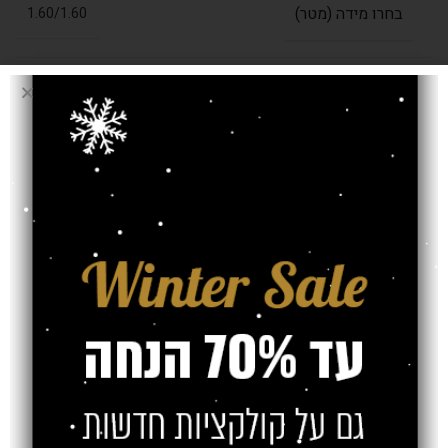
בחרו מידה (מטר)
1.60/1.60
עובי שטיח
12 מ"מ
אחריות
משלוח
צרו קשר