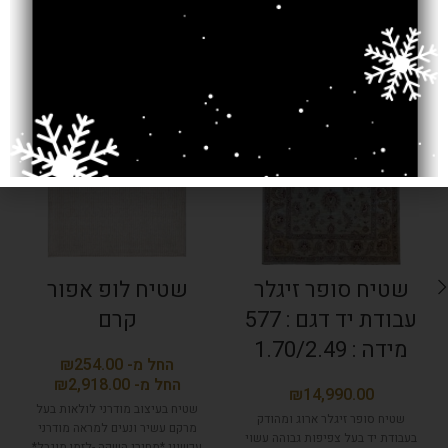
מוצרים קשורים
SOLD OUT
שטיח סופר זיגלר
שטיח לופ אפור
עבודת יד דגם : 577
קרם
מידה : 1.70/2.49
₪
₪
₪
שטיח בעיצוב מודרני לולאות בעל
שטיח סופר זיגלר ארוג ומהודק
מרקם עשיר ונעים למראה מודרני
בעבודת יד בעל צפיפות גבוהה עשוי
עכשווי *מחירי השקה -לזמן מוגבל*