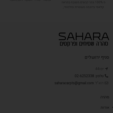
מ 100% צמר כבשים משובח במראה
קלאסי בדוגמה מעוטרת ומלכותי,
בעל צבעים טבעיים.
סניף ירושלים
יפו44
טלפון: 02-6252338
דוא"ל:
saharacarpts@gmail.com
סהרה
אודות