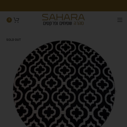
0
SOLD OUT