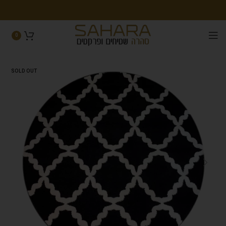
0
SOLD OUT