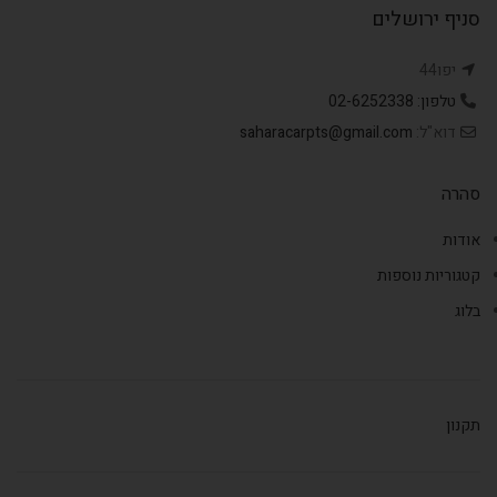
סניף ירושלים
יפו44
טלפון: 02-6252338
דוא"ל:
saharacarpts@gmail.com
סהרה
אודות
קטגוריות נוספות
בלוג
תקנון