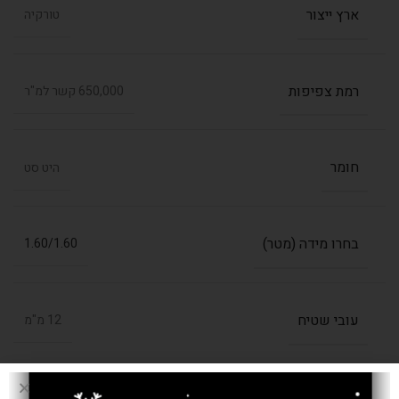
ארץ ייצור
טורקיה
רמת צפיפות
650,000 קשר למ"ר
חומר
היט סט
בחרו מידה (מטר)
1.60/1.60
עובי שטיח
12 מ"מ
אחריות