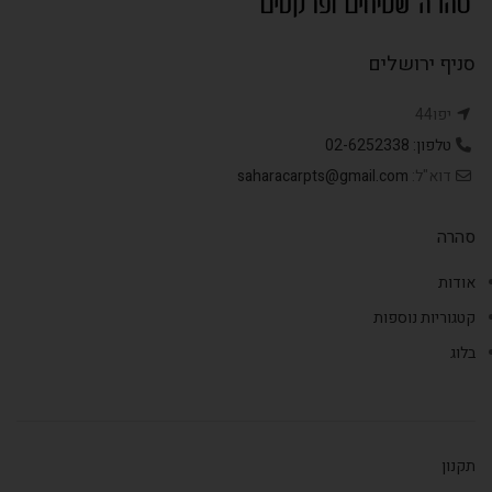
סניף ירושלים
יפו44
טלפון: 02-6252338
דוא"ל:
saharacarpts@gmail.com
סהרה
אודות
קטגוריות נוספות
בלוג
תקנון