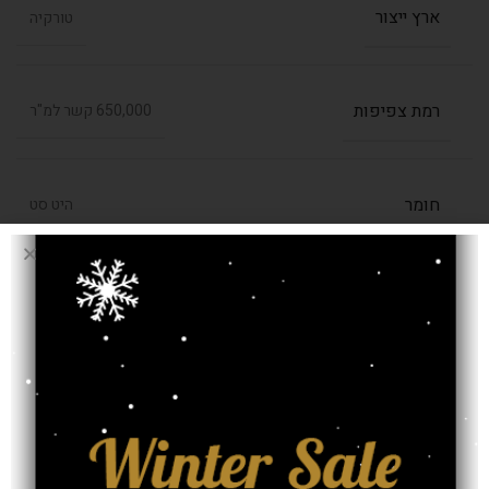
ארץ ייצור
טורקיה
רמת צפיפות
650,000 קשר למ"ר
חומר
היט סט
בחרו מידה (מטר)
1.60/2.30
,
1.40/1.90
עובי שטיח
38 מ"מ
אחריות