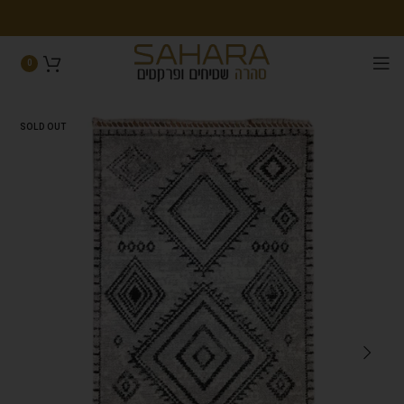
0
SOLD OUT