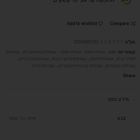
החלפה עד 14 ימי עסקים
Add to wishlist
Compare
מק"ט:
5024580102-1-1-2-1-1-1
קטגוריות:
sale
,
שטיחי שאגי
,
שטיחי שאגי.
,
שטיחים גיאומטריים
,
שטיחים
לחלל הבית
,
שטיחים לסלון
,
שטיחים לרחבי הבית
,
שטיחים מודרניים
,
שטיחים צבעוניים
,
שטיחים צורות גיאומטריות
,
שטיחים רכים
Share:
מידע נוסף
צבע
אפור, בז', שחור