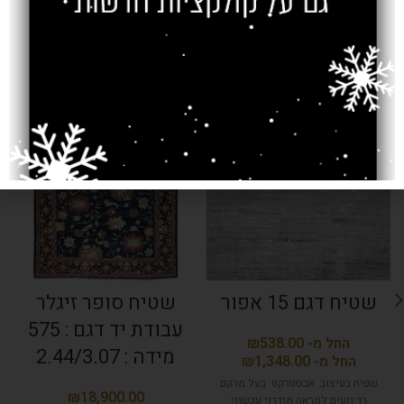
מוצרים קשורים
SOLD OUT
שטיח דגם 15 אפור
שטיח סופר זיגלר
עבודת יד דגם : 575
₪
מידה : 2.44/3.07
₪
שטיח בעיצוב אבסטרקט בעל מרקם
₪
רך ונעים למראה מודרני עכשווי