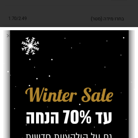
בחרו מידה (מטר)
1.70/2.49
עובי שטיח
7 מ"מ
אחריות
משלוח
צרו קשר