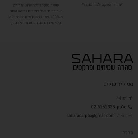
*מחירי השקה -לזמן מוגבל*
שטיח סופר זיגלר ארוג ומהודק
בעבודת יד בעל צפיפות גבוהה עשוי
מ 100% צמר כבשים משובח במראה
קלאסי בדוגמה מעוטרת ומלכותי,
בעל צבעים טבעיים.
סניף ירושלים
יפו44
טלפון: 02-6252338
דוא"ל:
saharacarpts@gmail.com
סהרה