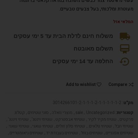
עשוי מ 100% צמר כבשים משובח במראה קלאסי בדוגמה
מעוטרת ומלכותי, בעל צבעים טבעיים.
המלאי אזל
משלוח חינם לדלת הבית עד 5 ימי עסקים
תשלום מאובטח
החלפה עד 14 ימי עסקים
Add to wishlist
Compare
מק"ט:
3014266101-2-1-1-1-2-1-1-1-1-1-2
קטגוריות:
Uncategorized
,
sale
,
מוצרי וואלה
,
סוגי שטיחים
,
קטלוג
פרקטים
,
שטיח מקיר לקיר
,
שטיחי אבסטרקט
,
שטיחי וינטג'
,
שטיחי וינטג'
,
שטיחי חבל
,
שטיחי טלאים.
,
שטיחי סלון זולים
,
שטיחי שאגי
,
שטיחי שאגי.
,
שטיחים אפגניים
,
שטיחים בזול
,
שטיחים בעבודת יד
,
שטיחים גיאומטריים
,