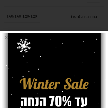
בחרו מידה (מטר)
1.60/1.60
,
1.20/1.20
עובי שטיח
9 מ"מ
צבע
צבעוני, צהוב/חרדל
אחריות
משלוח