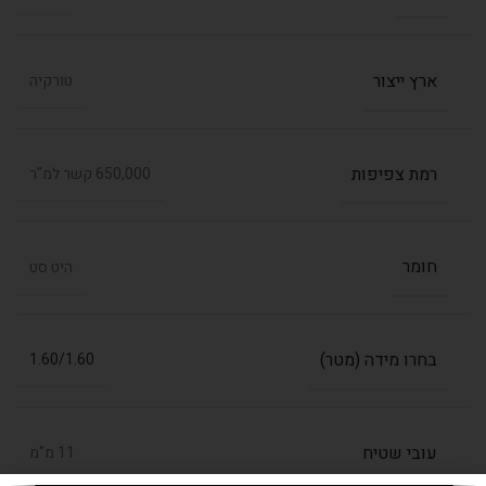
ארץ ייצור
טורקיה
רמת צפיפות
650,000 קשר למ"ר
חומר
היט סט
בחרו מידה (מטר)
1.60/1.60
עובי שטיח
11 מ"מ