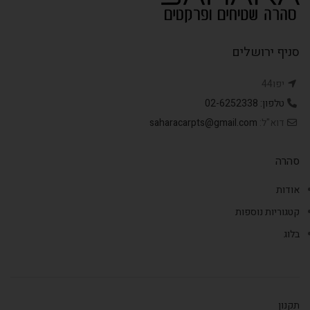
סניף ירושלים
יפו44
טלפון: 02-6252338
דוא"ל:
saharacarpts@gmail.com
סהרה
אודות
קטגוריות נוספות
בלוג
תקנון