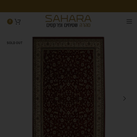
0
SOLD OUT