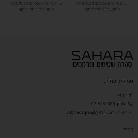
שטיח בדוגמת אבסטקרט בעל מראה
שטיח בדוגמת אבסטקרט בעל מראה
וינטג',פרקטי וקל לניקוי
וינטג',פרקטי וקל לניקוי
סניף ירושלים
יפו44
טלפון: 02-6252338
דוא"ל:
saharacarpts@gmail.com
סהרה