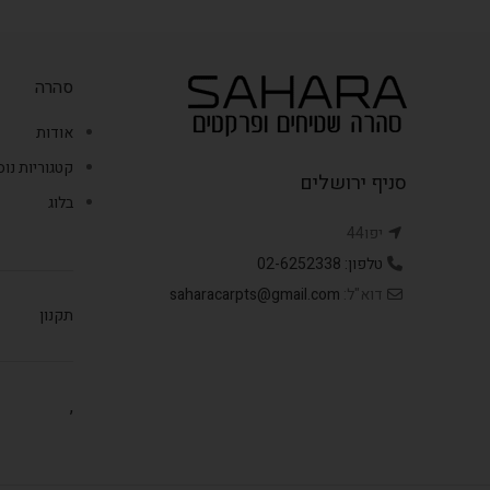
סהרה
אודות
קטגוריות נו
סניף ירושלים
בלוג
יפו44
טלפון: 02-6252338
דוא"ל:
saharacarpts@gmail.com
תקנון
,