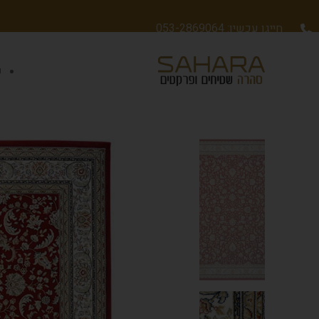
חייגו עכשיו: 053-2869064
ש