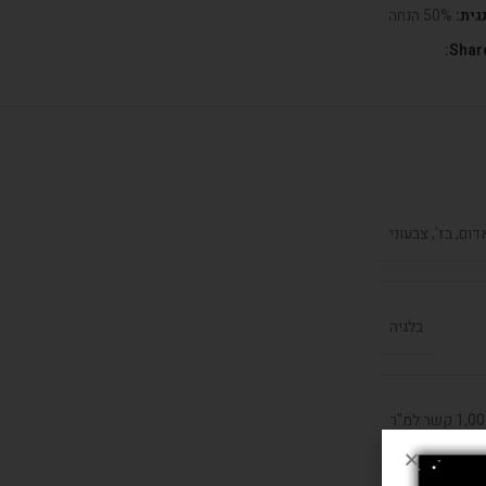
גית:
50% הנחה
Share
דום, בז', צבעוני
בלגיה
קשר למ"ר