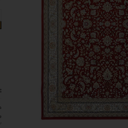
מ
ק
ש