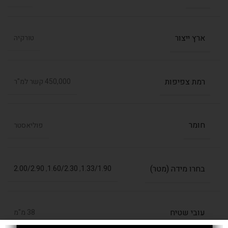
ארץ ייצור
טורקיה
רמת צפיפות
450,000 קשר למ"ר
חומר
פוליאסטר
בחרו מידה (מטר)
2.00/2.90
,
1.60/2.30
,
1.33/1.90
עובי שטיח
38 מ"מ