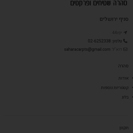
סניף ירושלים
יפו44
טלפון: 02-6252338
דוא"ל:
saharacarpts@gmail.com
סהרה
אודות
קטגוריות נוספות
בלוג
תקנון