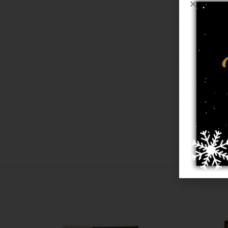
קשר למ"ר
 בשילוב היט סט
2.00/2.90
,
1.6
7 מ"מ