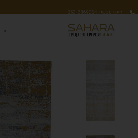
חייגו עכשיו: 053-2869064
ש