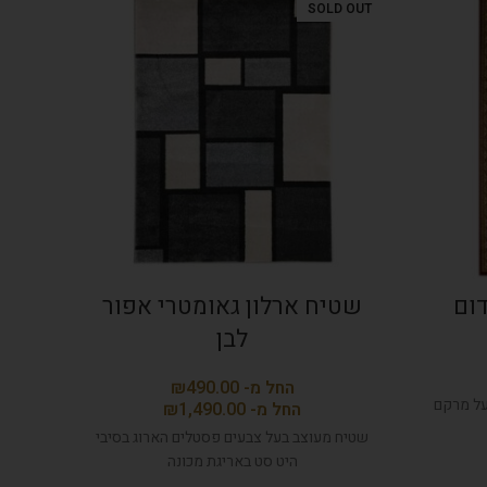
D OUT
SOLD OUT
דום
שטיח ארלון גאומטרי אפור
שט
לבן
₪
על מרקם
₪
שטיח מעוצב בעל צבעים פסטלים הארוג בסיבי
שטי
היט סט באריגת מכונה