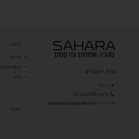
סהרה
אודות
קטגוריות נו
סניף ירושלים
בלוג
יפו44
טלפון: 02-6252338
דוא"ל:
saharacarpts@gmail.com
תקנון
,