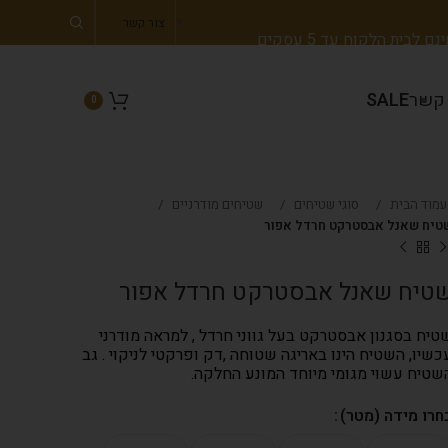
צור קשר
 לבית הלקוח עד 5 עסקים
 קשר
SALE
0
עמוד הבית
סוגי שטיחים
שטיחים מודרניים
טיח שאנל אבסטרקט חרדל אפור
טיח שאנל אבסטרקט חרדל אפור
טיח בסגנון אבסטרקט בעל גווני חרדל , למראה מודרני
כשיו, השטיח הינו באריגה שטוחה ,דק ופרקטי לניקוי . גב
שטיח עשוי מגומי מיוחד המונע החלקה.
חרו מידה (מטר)