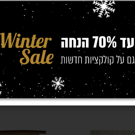
ת
450,000 
כותנה
(מטר)
0/2.30
,
1.40/1.90
,
1.20/1.70