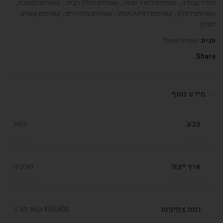
לחדר עבודה
,
שטיחים לחדר שינה
,
שטיחים לחלל הבית
,
שטיחים למטבח
,
שטיחים לסלון
,
שטיחים לפינת אוכל
,
שטיחים מודרניים
,
שטיחים קטנים
לסלון
תגית:
שטיחי שאנל
Share:
מידע נוסף
צבע
כחול
ארץ ייצור
טורקיה
רמת צפיפות
450,000 קשר למ"ר