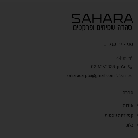
סניף ירושלים
יפו44
טלפון: 02-6252338
דוא"ל:
saharacarpts@gmail.com
סהרה
אודות
קטגוריות נוספות
בלוג