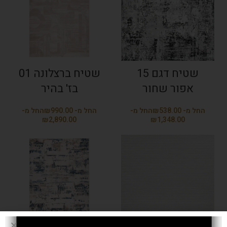
שטיח דגם 15
שטיח ברצלונה 01
אפור שחור
בז' בהיר
₪
₪
₪
₪