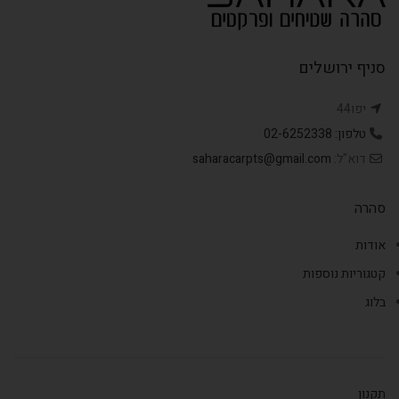
סניף ירושלים
יפו44
טלפון: 02-6252338
דוא"ל:
saharacarpts@gmail.com
סהרה
אודות
קטגוריות נוספות
בלוג
תקנון