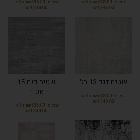
₪
₪
₪
₪
שטיח דגם 13 בז'
שטיח דגם 15
אפור
₪
₪
₪
₪