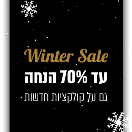
סניף ירושלים
יפו44