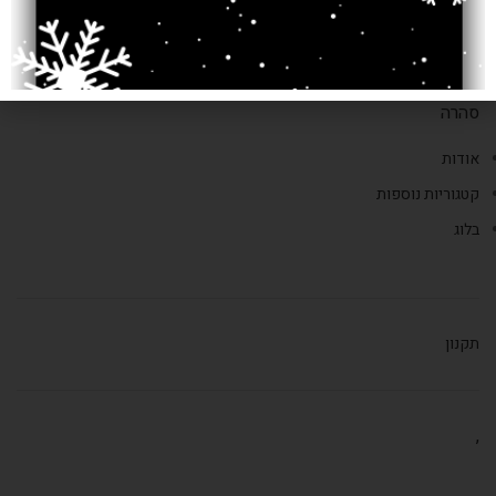
טלפון: 02-6252338
דוא"ל:
saharacarpts@gmail.com
סהרה
אודות
קטגוריות נוספות
בלוג
תקנון
,