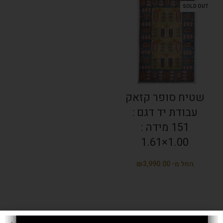
SOLD OUT
שטיח סופר קזאק
עבודת יד דגם :
151 מידה :
1.00×1.61
₪