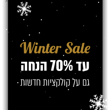
סניף ירושלים
יפו44