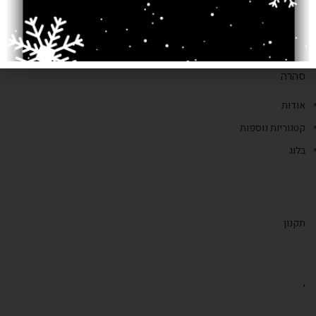
טלפון: 02-6252338
דוא"ל:
saharacarpts@gmail.com
סהרה
אודות
קטגוריות נוספות
בלוג
תקנון
,