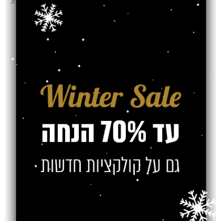
סניף ירושלים
יפו44