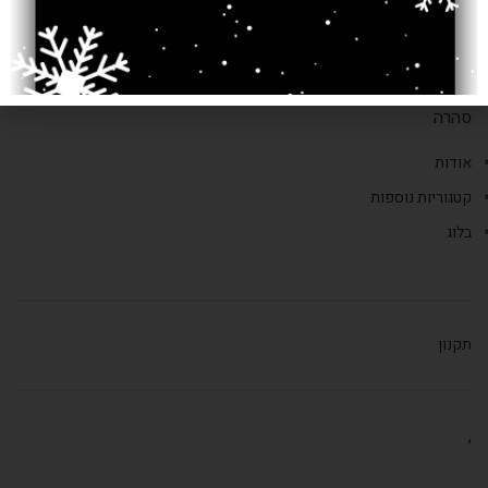
טלפון: 02-6252338
דוא"ל:
saharacarpts@gmail.com
סהרה
אודות
קטגוריות נוספות
בלוג
תקנון
,