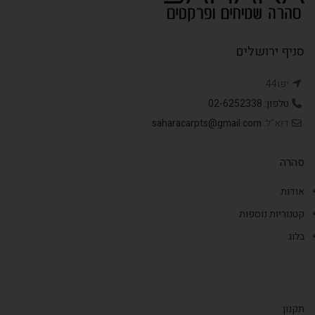
סניף ירושלים
יפו44
טלפון: 02-6252338
דוא"ל:
saharacarpts@gmail.com
סהרה
אודות
קטגוריות נוספות
בלוג
תקנון