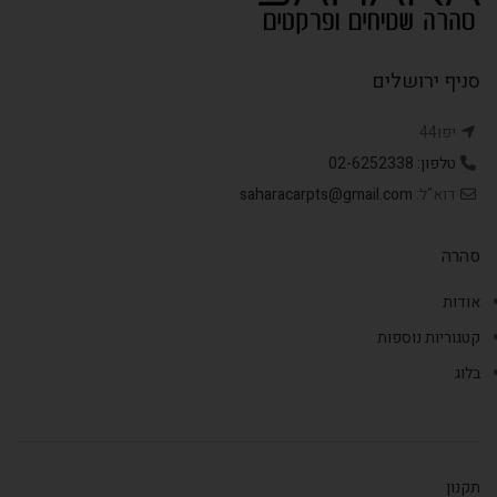
סניף ירושלים
יפו44
טלפון: 02-6252338
דוא"ל:
saharacarpts@gmail.com
סהרה
אודות
קטגוריות נוספות
בלוג
תקנון