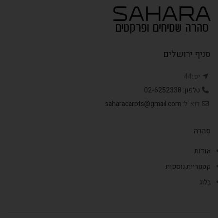
סניף ירושלים
יפו44
טלפון: 02-6252338
דוא"ל:
saharacarpts@gmail.com
סהרה
אודות
קטגוריות נוספות
בלוג