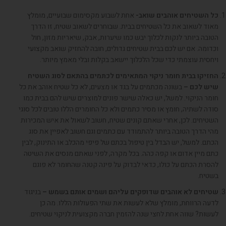
כל השטיחים אוהבים שואב-
אחת לשבוע מקסימום שבועיים
,
מומלץ
מאוד לשאוב את כל השטיחים בבית
.
שבוחרים לשאוב שטיח
,
זו הדרך
הטובה ביותר לנקות לכלוך יבש כמו שיערות
,
אבק
,
שיאריות מזון
,
חול
וכדומה
.
אם יש לכם בבית שטיחים גדולים
,
חובה להחזיק שואב מקצועי
ויחסית עוצמתי כדי שכל הלכלוך יישאב בקלות ובלי מאמץ מיותר
.
החזיקו בבית חומר ניקוי המתאימים לכתמים בהתאם לסוג השטיח
שיש לכם –
בשונה מכתמים על בגד או מצעים
,
לא כל שטיח אוהב את כל
חומר הניקוי
.
למשל
,
יש כאלה שישר פונים למוצרים שיש להם בבית כמו
סודה לשתיה
,
חומץ או מסיר כתמים ולא כל החומרים הללו טובים לכל סוגי
השטיחים
.
לכן
,
אחרי שאתם קונים שטיח
,
חשוב לשאול את איש המכירות
מהי הדרך הטובה ביותר להתמודד עם כתמים וגם חשוב לאפיין את סוג
הכתם
.
למשל
,
יש הבדל בין טיפול בכתם של פיפי מהכלב או התינוק
,
לבין
כתם מיין אדום או קפה כהה
.
בכל מקרה
,
לפני שאתם מנסים את השיטה
להסרת הכתם על כולו
,
כדאי לבדוק על פינה קטנה שהחומר לא פוגם
בשטיח
.
שטיחים לא אוהבים שדופקים עליהם ושמים אותם בשמש
–
בניגוד
לדעה הרווחת
,
מומלץ שלא לעשות את שתי הפעולות הללו
.
מה כן
לעשות
?
שווה אחת לחצי שנה להזמין חברה מקצועית לניקוי שטיחים
.