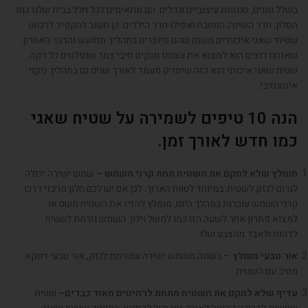
בשלל גוונים
,
סגנונות עיצוביים וגדלים
.
הם מתאימים לכל חלל בבית שלנו כמו
הסלון
,
חדר השינה
,
המטבח ואפילו חדר הילדים
.
כן חשוב להקפיד לרכוש
שטיחי שאגי איכותיים משום שהם מיוצרים בתהליך מתועש והדבר האחרון
שאנחנו רוצים הוא למצוא את עצמנו מנקים סיבי צמר שנפלטים כל דקה
.
שטיח שאגי איכותי הוא כזה שיחזיק מעמד לאורך שנים גם בתהליך ניקוי
אינטנסיבי
.
הנה 10 טיפים לשמירה על שטיח שאגי
כמו חדש לאורך זמן.
מומלץ שלא למקם את השטיח תחת קרני השמש –
שמש ישירה יכולה
לגרום לנזק לשטיח
,
במיוחד לטווח הארוך
.
לכן אם יש לכם חלון מרכזי דרכו
קרני השמש עוברות במהלך היום
,
מומלץ להזיז את השטיח משם או
למצוא פתרון אחר לשעה הזו כמו למשל וילון
.
השמש גורמת לשטיח
לדהות ולאבד מהצבע שלו
.
אור טבעי מומלץ
–
בשונה משמש ישירה שגורמת לנזק
,
אור טבעי דווקא
מטיב עם השטיח
.
עדיף שלא למקם את השטיח מתחת לרהיטים מאוד כבדים
–
שטיח