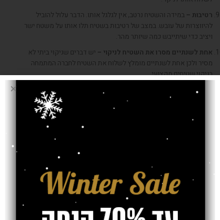
רטיבות
–
במידה והשטיח נרטב
,
אין לגלגל אותו
.
הדבר עלול להוביל
להיווצרות של עובש
.
במצב של רטיבות בשטיח תלו אותו על משטח ישר
ויציב כדי שיתייבש כמה שיותר מהר
.
אחת לשנתיים מסרו את השטיח לניקוי
–
יש דברים שניקוי ביתי לא
מסיר ולכן אחת לשנתיים מומלץ לשלוח את השטיח לחברה המתמחה
בניקוי שטיחים מקצועי
.
מעוניינים לשמוע עוד פרטים על שטיחי השאגי שלנו? בסהרה פרקטים
ושטיחים תוכלו להנות ממגוון עצום של שטיחי שאגי ושטיחים נוספים
המתאימים לכל חלל במגוון עיצובים ודגמים. בעזרת המערכת שלנו
תוכלו לסנן את החיפוש שלכם לפי סגנון עיצובי, גודל השטיח, חלל,
מחיר ועוד. נישמח לסייע לכם בכל שאלה או בקשה בתהליך הקניה
משלב ההתלבטות ועד השלב שהשטיח מגיע לביתכם ומשתלב בהרמוניה
מושלמת עם החלל.