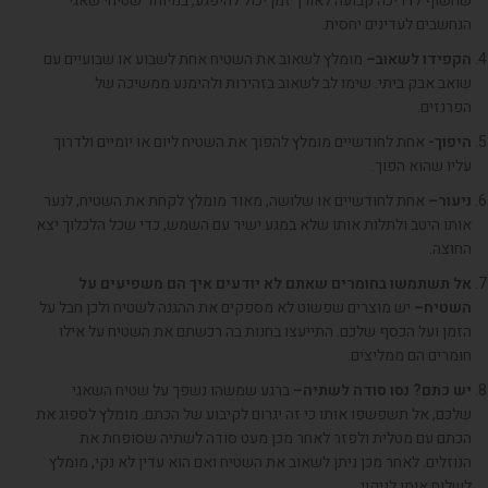
שחשוף לדריכה קבועה לאורך זמן יכול להיפגע
,
במיוחד שטיחי שאגי
הנחשבים לעדינים יחסית
.
הקפידו לשאוב
–
מומלץ לשאוב את השטיח אחת לשבוע או שבועיים עם
שואב אבק ביתי
.
שימו לב לשאוב בזהירות ולהימנע ממשיכה של
הפרנזים
.
היפוך-
אחת לחודשיים מומלץ להפוך את השטיח ליום או יומיים ולדרוך
עליו שהוא הפוך
.
ניעור
–
אחת לחודשיים או שלושה
,
מאוד מומלץ לקחת את השטיח
,
לנער
אותו היטב ולתלות אותו שלא במגע ישיר עם השמש
,
כדי שכל הלכלוך יצא
החוצה
.
אל תשתמשו בחומרים שאתם לא יודעים איך הם משפיעים על
השטיח
–
יש מוצרים שפשוט לא מספקים את ההגנה לשטיח ולכן חבל על
הזמן ועל הכסף שלכם
.
התייעצו בחנות בה רכשתם את השטיח על אילו
חומרים הם ממליצים
.
יש כתם? נסו סודה לשתיה
–
ברגע שמשהו נשפך על שטיח השאגי
שלכם
,
אל תשפשפו אותו כי זה יגרום לקיבוע של הכתם
.
מומלץ לספוג את
הכתם עם מטלית ולפזר לאחר מכן מעט סודה לשתיה שסופחת את
הנוזלים
.
לאחר מכן ניתן לשאוב את השטיח ואם הוא עדין לא נקי
,
מומלץ
לשלוח אותו לניקוי
.