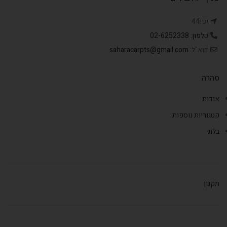
יפו44
טלפון: 02-6252338
דוא"ל:
saharacarpts@gmail.com
סהרה
אודות
קטגוריות נוספות
בלוג
תקנון
,