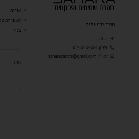
אודות
קטגוריות נו
סניף ירושלים
בלוג
יפו44
טלפון: 02-6252338
דוא"ל:
saharacarpts@gmail.com
תקנון
,