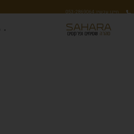
חייגו עכשיו: 053-2869064
ש