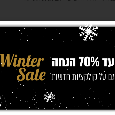
ם, אלא שטיח דק בכמה צבעים אשר משתלבים זה בזה ויוצרים יחד הרמוניה נפלאה.
 אשר מחוברים לקוביות נוספות של אפליקציות בצבעים זהים או בצבעים חדשים, 
וונים.
חים מעוצבים אבסטרקטיים הקיימים במבחר גדול מאד של צבעים כמו אפור ותכלת,
בעת הייצור כתמי צבע בגוון אחר וכך נוצר שילוב יפהפה ויצירתי.
חודיים בסגנון וינטאג' אשר מוסיפים מראה מיוחד לנראותו של החדר כולו, או שט
עניק להם גם ריכוז והשראה ולכן קיימת חשיבות לתכנון נכון ולבחירת השטיח המת
ה