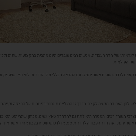
לנראותו של חדר העבודה. אנשים רבים עובדים היום מהבית במקצועות שונים ולכן
שני העולמות.
קשים לרכוש שטיח אשר יתמזג עם המראה הכללי של החדר או לחלופין שיעניק עיצוב 
 לשולחן העבודה מקצה לקצה. בדרך זו הרגליים מונחות בנינוחות על הרצפה וקיימת
כי משרד רבים. המטרה היא לתת גם לחדר זה טאץ' נעים. מכיוון שהריהוט הוא בדרך
ים אשר יהפכו את חדר העבודה לחדר תוסס, או לרכוש שטיח בצבע אחיד אשר אינו צ
רד בענייני עבודה, ייהנו מאד מההימצאות בסביבה רגועה ושלווה.