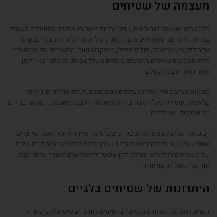
מעצמה של שטיחים
בלגיה היא מעצמה כבר מאות שנים בתחום ייצור השטיחים. המפעלים השונים
במדינה זו מייצרים שטיחים מכמה סוגים של חומרי גלם, כמו צמר כבשים,
אקריליק, משי במבוק, פוליפרופילן, וויסקוזה ועוד. המעצבים של המפעלים
הללו מתכננים שטיחים מרהיבים ביופיים בשלל צבעים ודגמים יוצאי דופן
אשר נמכרים בכל העולם.
סגנונות העיצוב של שטיחים בלגיים הם מכוונים, קווים מודרניים, נראות
קלאסית, שטיחי וינטג', הרבה צורות גיאומטריות צבעוניות בקווי מתאר ברורים
וגם שטיחים מעורפלים.
רבים מהדגמים הם מסורתיים בקו עיצובי אשר מייחד את אירופה ומייצרים
אותם שוב ושוב גם לאחר שנים רבות שבהן הדגם הספציפי הזה קיים. טיבם
של השטיחים הללו הוא מעולה ולכן אפשר ליהנות מהם לאורך שנים רבות,
תוך קלות של הניקוי שלו.
היתרונות של שטיחים בלגיים
דגמים רבים של שטיחים בלגיים הם נעימים למגע, הבסיס שלהם הוא דק