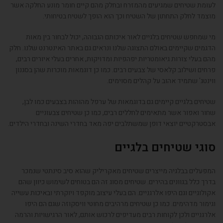
לעומת שטיחים שמגיעים מהמזרח ובחלק מהם קיים חומר מונע החלקה אשר
מוצמד לחלק התחתון של השטיח וכך הוא הופך לשטיח בטיחותי.
מי שמחפש שטיחים בלגיים לאור איכותם הגבוהה, יכול לבחור בין מאות
הדגמים שקיימים באולם התצוגה שלנו ונראים גם באתר האינטרנט שלנו. חלק
מהם בעלי צורות גיאומטריות יפהפיות ומדויקות, אחרים בעלי איורים רבים,
פרחים ושילוב קלאסי של צבעים רבים. כמו כן דוגמאות מוכרות שהן בסגנון
ווינטג' שתמיד אהוב על קהלים מסוימים.
שטיחים בלגיים קיימים גם בדוגמאות של ערפל מהוהות בצבעים כמו לבן,
שחור ואפור אשר מתאימים לחללים רבים, כמו כן שטיחים צבעוניים
אבסטרקטיים יוצאי דופן שמשתלבים יפה מאד בחדרי השינה ובחדרי הילדים.
סוגי שטיחים בלגיים
המפעלים בבלגיה מייצרים שטיחים מאקריליק שהוא סיב סינתטי שנמכר
בדרך כלל בגוונים בהירים. שטיחים מסוג זה הם בטוחים לשימוש כיוון שהם
אקולוגיים וגם היפו אלרגניים. הם בעלי עיצוב מוקפד ויוקרתי ובאיכות עשייה
וגימור מדהימים. כמו כן שטיחים מרהיבים מחוטי וויסקוזה שגם הם היפו
אלרגניים ולכן לקוחות רבים מעדיפים לרכוש אותם, לאור הרגישויות והרמה