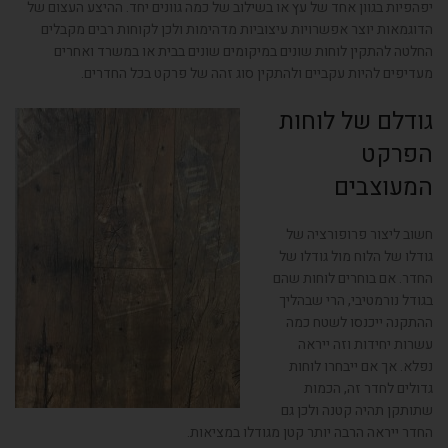
יפהפיות בגוון אחד של עץ או בשילוב של כמה גוונים יחד. ההיצע העצום של
הדוגמאות יוצר אפשרויות עיצוביות מדהימות ולכן לקוחות רבים מקבלים
החלטה להתקין לוחות שונים במיקומים שונים בבית או במשרד ואחרים
מעדיפים להיות עקביים ולהתקין סוג זהה של פרקט בכל החדרים.
גודלם של לוחות
הפרקט
המעוצבים
חשוב ליצור פרופורציה של
גודלו של הלוח מול גודלו של
החדר. אם בוחרים לוחות שהם
בגודל נורמטיבי, הרי שבהליך
ההתקנה ייכנסו לשטח כמה
עשרות יחידות וזה ייראה
נפלא. אך אם ייבחרו לוחות
גדולים לחדר זה, הכמות
שתותקן תהיה קטנה ולכן גם
החדר ייראה הרבה יותר קטן מגודלו במציאות.