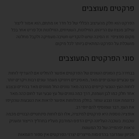
פרקטים מעוצבים
הפרקט הוא חלק מהעיצוב הכללי של כל חדר או מתחם, הוא אמור ליצור
שילוב מנצח עם הריהוט, הווילונות, השטיחים, הווילונות וכל פריט אחר בכל
מקום ספציפי. זו הסיבה שיש להקדיש חשיבה מעמיקה ולקבל מחלטה
מושכלת על הפרקט המתאים ביותר לכל מיקום.
סוגי הפרקטים המעוצבים
בבחירה בין הסוגים השונים של הפרקטים אפשר להחליט אם להעדיף לוחות
עץ טבעיים שהם יפים מאד, מאסיביים ויחזיקו מעמד שנים רבות ויקרים יותר.
לוחות העץ הטבעי קיימים בהרבה מאד גוונים החל מגוונים מאד בהירים ובצבע
אחד חלק כמו לבן ושמנת, דרך כמה גוונים של עץ טבעי ועד לחום כהה מאד
כדוגמת אגוז וצבע שחור. בחלק מהלוחות אפשר לראות את הטבעות שהקיפו
את העץ, דבר שמוסיף להם יופי רב.
אופציה נוספת היא פרקטים למינציה, אלו הם לוחות סינתטיים הבנויים מכמה
שכבות. בשכבה העליונה קיים הדפס המודבק מעליו בתהליך הייצור ומעניק
נראות יפהפייה של כל המשטח.
מכיוון שמדובר בהדפסות מייצרים יצרני הפרקטים אין ספור דוגמאות