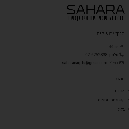
סניף ירושלים
יפו44
טלפון: 02-6252338
דוא"ל:
saharacarpts@gmail.com
סהרה
אודות
קטגוריות נוספות
בלוג