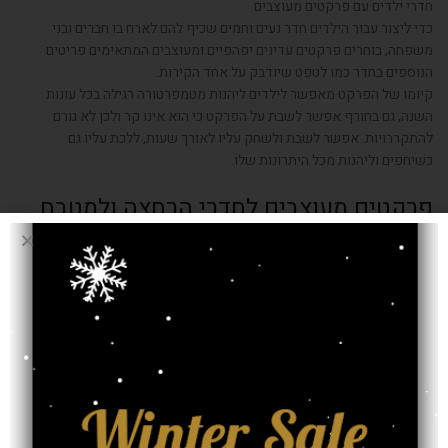
חדרי ילדים עם פרקטים מעוצבים
כדי ליצור עבור הילדים חדר נעים וחמים שכיף להם לארח בו חברים ובני
משפחה, בוחרים פרקטים עדינים יפהפיים ומעוצבים המתאימים פריטים
הנוספים בחדר כמו לטפט שיודבק על אחד הקירות.
קיומו של הפרקט מאפשר לילדים ליהנות מטמפרטורה רגילה בכל עונות
השנה, גם בחורף אפשר לשבת על הפרקט כי הוא אינו קר ולכן לא גורם
להתקררויות. אפשר לשבת ולשחק עליו לאורך שעות, ללכת עליו גם
כשיחפים וליהנות מכל היתרונות שלו.
פרקטים מעוצבים לחדרי הרחצה ולמטבח
הפרקטים הייעודיים לחדרי האמבטיה ולמטבח הם יפהפיים ומוסיפים אור רב
בכל המיקומים הללו. הם פרקטיים מאד כיוון שמאד נוח ללכת עליהם ברגליים
יחפות כשיוצאים מהמקלחת או כשנכנסים למטבח בין לבין.
הפרקטים הללו מסוגלים לספוג לתוכם כמות סבירה של לחות או של מים
היוצאים מהמקלחת או מברז המקלחת, כמובן שלא מדובר על כמות גדולה
של מים כמו בעת הצפה.
התקנת פרקטים
ההתקנה מתבצעת במהירות על ידי אנשי מקצוע.