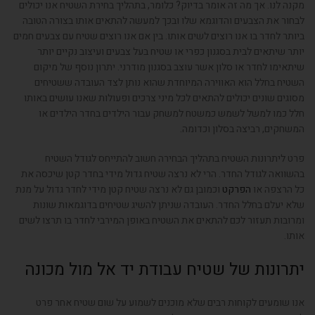
מקנה לנו. אך מה זה אומר בדיוק? כלומר, בתהליך בחירת השטיח אנו יכולים
לבחור את הצבעים והדוגמא שלו ובכך למעשה להתאים אותו בצורה הטובה
ביותר לחדר בו אנו רוצים לשים אותו. בין אם אנו רוצים שטיח עם צבעים חמים
יותר שיתאים לבית בסגנון כפרי או שטיח בעל צבעים ועיצוב נקיים יותר
שיתאימו לחדר או סלון אשר עוצב בסגנון מודרני. יתרון נוסף של מיקום
השטיח בחלל הוא האווירה המיוחדת שהוא נותן לצד העובדה ששטיחים
מסוגים שונים יכולים להתאים לכל מיני צרכים ופעולות שאנו עושים באותו
חלל כמו למשל לשמש כמשטח למשחק עבור הילדים בחדר הילדים או
המשחקים, רביצה בסלון וכדומה.
פרט ליתרונות השטיח בתהליך הבחירה חשוב להתייחס לגודל השטיח
בהשוואה לגודל החדר. הרי לא נרצה שטיח גדול מידי בחדר קטן שיכסה את
כל הרצפה או
הפרקט
וכמובן גם לא נרצה שטיח קטן מידי לחדר גדול על מנת
שלא יעלם בחלל החדר. העובדה שניתן להשיג שטיחים בדוגמאות שונות
ומרובות תעזור לכם להתאים את השטיח באופן המירבי לחדר בו תרצו לשים
אותו.
יתרונות של שטיח עבודת יד אל מול מכונה
אנו שומעים לקוחות רבים שלא מוכנים לשמוע על שום שטיח אחר פרט