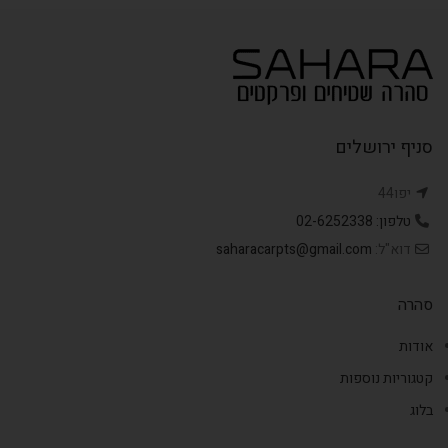
סניף ירושלים
יפו44
טלפון: 02-6252338
דוא"ל:
saharacarpts@gmail.com
סהרה
אודות
קטגוריות נוספות
בלוג