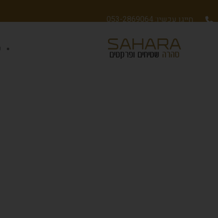
חייגו עכשיו: 053-2869064
ש