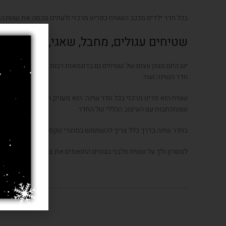
בכל חדר ילדים מככב השטיח כפריט מרכזי ולעתים מכסה את שטח הרצ
שטיחים עגולים, מחבל, שאגי, בסגנון מודר
יש היום מגוון עצום של שטיחים גם בדוגמאות רבות וגם מסוגים שונים.
חדר השינה ועוד.
שטיח הוא פריט מרכזי בכל חדר שינה. הוא מעניק חום ועוטף את החדר
שמתכתבות עם העיצוב הכללי של החדר.
בחדר שינה בדרך כלל צריך להשתמש במוצרי טקסטיל בעלי גוונים בהיר
למסרון נלך על שטיח מלבני בגוונים התואמים את צבעי הקיר, ולמטבח