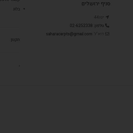
סניף ירושלים
בלוג
יפו44
טלפון: 02-6252338
דוא"ל:
saharacarpts@gmail.com
תקנון
,