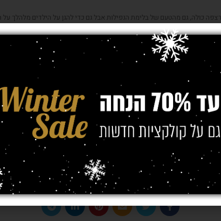
פה כולה, גם מהטעם של בלימת הנפילות אבל גם כדי להגן על הילדים מלהלך על 
ני או וינטאג'?
 יש שטיחי טלאים, חבלים, שאגי, עגולים, מלבניים או מרובעים אשר עונים על צורך 
 בחמימות הדרושה למקום בו אנו רוצים לשים את הראש, להירגע וללכת לישון. הבח
ים, שכן גוונים עזים עלולים לפגום בתחושת השלווה.
 נרכוש שטיחים בלי יותר מדי סיבים, כאלה שמתאימים לסגנון של המטבח. מודרניים 