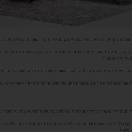
שטיח הפך להיות פריט עיצוב מרכזי? מקומו אינו נפקד בשום מקום בבית, ויש לו ח
חוקים ביום יום מהחום האנושי. אנחנו נחפש אותו בבית שלנו כאשר נחזור אליו מה
יטלי הקר והמנוכר.
זה בחיפויי קיר או באחד האלמנטים הכי חשובים שיוצרים את התחושה של משפחתי
י שטיח הבית הוא עירום ועם שטיח אתם מרגישים את החום והאווירה שהוא יוצר, 
לדים. כך הורים יבחרו בריהוט עם פינות מעוגלות, במיטות נמוכות או במיטות מעבר
ק בגלל היופי והצבעים שהוא מכניס לכל חדר, אלא גם ובעיקר כדי להגן עליהם מפנ
 חשופה.