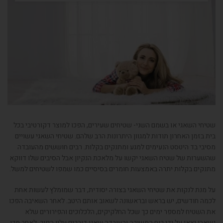
שטיחי השאגי או בשמם השני-
שטיחים שעירים
,
הפכו למוצר דקורטיבי בכל
בית בזמן האחרון תודות למגוון היתרונות הרב שלהם
.
שטיחי השאגי עשויים
מסיבי בד היטסט הנעימים למגע ומתנקים בקלות
.
רבים חוששים מהעובדה
שהשערות של שטיח השאגי יקשו על מלאכת הנקיון אבל הסיבים שלו דווקא
מתנקים בקלות יתרה באמצעות חומרים בסיסיים כמו שמפו לשטיחים למשל
.
על מנת לנקות את שטיחי השאגי בצורה יסודית
,
דבר שמומלץ לעשות אחת
לכמה חודשים
,
יש בראש ובראשונה לשאוב אותם היטב
.
לאחר השאיבה הפכו
את השטיח למספר ימים כך שכל החלקיקים
,
הלכלוכים והפירורים שלא
נשאבו יצאו על ידי כוח המשיכה והעובדה שאנו דורכים עליו הפוך
.
לאחר מכן
,