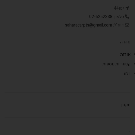
יפו44
טלפון: 02-6252338
דוא"ל:
saharacarpts@gmail.com
סהרה
אודות
קטגוריות נוספות
בלוג
תקנון
,