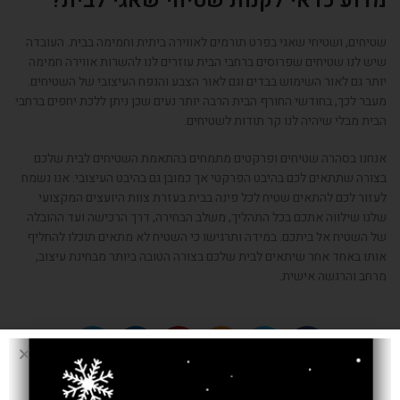
מדוע כדאי לקנות שטיחי שאגי לבית?
שטיחים
,
ושטיחי שאגי בפרט תורמים לאווירה ביתית וחמימה בבית
.
העובדה
שיש לנו שטיחים שפרוסים ברחבי הבית עוזרים לנו להשרות אווירה חמימה
יותר גם לאור השימוש בבדים וגם לאור הצבע והנפח העיצובי של השטיחים
.
מעבר לכך
,
בחודשי החורף הבית הרבה יותר נעים שכן ניתן ללכת יחפים ברחבי
הבית מבלי שיהיה לנו קר תודות לשטיחים
.
אנחנו בסהרה שטיחים ופרקטים מתמחים בהתאמת השטיחים לבית שלכם
בצורה שתתאים לכם בהיבט הפרקטי אך כמובן גם בהיבט העיצובי
.
אנו נשמח
לעזור לכם להתאים שטיח לכל פינה בבית בעזרת צוות היועצים המקצועי
שלנו שילווה אתכם בכל התהליך
,
משלב הבחירה
,
דרך הרכישה ועד ההובלה
של השטיח אל ביתכם
.
במידה ותרגישו כי השטיח לא מתאים תוכלו להחליף
אותו באחד אחר שיתאים לבית שלכם בצורה הטובה ביותר מבחינת עיצוב
,
מרחב והרגשה אישית
.
Older
Newer