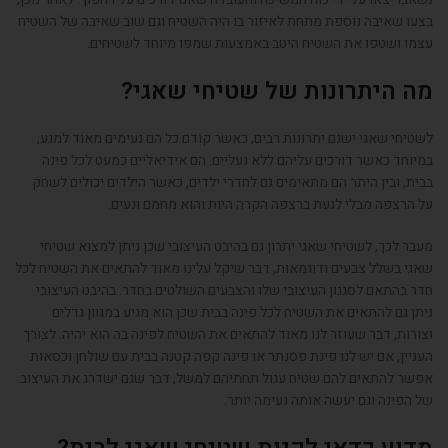
בצעו שאיבה נוספת מתחת לאיזור בו היה השטיח וגם שוב שאיבה של השטיח
עצמו ושטפו את השטיח היטב באמצעות שמפו מיוחד לשטיחים
.
מה היתרונות של שטיחי שאגי?
לשטיחי שאגי ישנם יתרונות רבים, כאשר קודם כל הם נעימים מאוד למגע
,
במיוחד כאשר דורכים עליהם ללא נעליים
.
הם אידיאליים כמעט לכל פינה
בבית, ובין היתר הם מתאימים גם לחדרי ילדים, כאשר הילדים יכולים לשחק
על הרצפה מבלי לגעת ברצפה הקרה היות והוא מחמם ונעים
.
מעבר לכך
,
לשטיחי שאגי יתרון גם בהיבט העיצובי שכן ניתן למצוא שטיחי
שאגי בשלל צבעים ודוגמאות
,
דבר שיקל עלינו מאוד להתאים את השטיח לכל
חדר בהתאם לסגנון העיצובי שלו והצבעים השולטים בחדר
.
בהיבט העיצובי
ניתן גם להתאים את השטיח לכל פינה בבית שכן הוא מגיע במגוון גדלים
וצורות
,
דבר שעוזר לנו מאוד להתאים את השטיח לפינה בה הוא יהיה
.
לצורך
העניין, אם יש לנו פינת פסנתר או פינה קפה קטנה בבית עם שולחן וכסאות
אפשר להתאים להם שטיח עגול תחתיהם למשל
,
דבר שגם ישדרג את העיצוב
של הפינה וגם יעשה אותה נעימה יותר
.