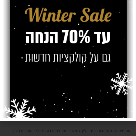
אופן ניקוי שטיחים בניקוי יבש
מפעלים המתמחים בניקוי שטיחים בשיטת הניקוי היבש, מבצעים פעולות
בסדר זהה, קיימת מכונה השואבת את מלוא הלכלוך והאבק מהשטיחים.
לאחר מכן מזריקים בלחץ גבוה לתוכם מים וחומרי ניקוי, קרצוף השטיחים
באמצעות מברשות מסתובבות הסורקות את השטיחים בכל גודלם.
השלב הסופי הוא סחיטה של השטיח מכל המים שהצטברו בו וייבוש מיוחד
בחדר המיועד לכך.
שטיחים סינתטיים עוברים הליך מאסיבי ושטיחים בעבודת יד עוברים הליך