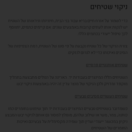
ניקוי שטיחים
כדי לשמור על אורח חיים בריא עבור בני הבית, חיוניותו וניראותו של השטיח
יש לנקות אותו לעתים קרובות באמצעים שונים. אם קיימים כתמים, יתווסף
לכך טיפול ייעודי בכתמים הללו.
צורת הניקוי של כל שטיח נקבעת על פי סוגו של השטיח, רמת הצפיפות של
הסיבים ואיכותו כדי לא לגרום לנזקים.
שטיחים אותנטיים פרסיים
השטיחים הללו המיוצרים בעבודות יד. האריגה על הנולים מתבצעת בתהליך
מוקפד ומדויק ולכן הניקוי של מוצר עדין זה יהיה באמצעות ניקוי יבש.
שטיחים העשויים מסיבים טבעיים
כשמדובר בשטיחים טבעיים המיוצרים בעבודות יד תוך שימוש בחומרים כמו
כותנה, צמר, משי או שילוב שלהם, מומלץ למסור גם אותם לניקוי יבש המבצע
ניקיון במכשור ייעודי ועדין תוך שמירה מקסימלית על צבעיהם ואיכות
החומרים של השטיחים.