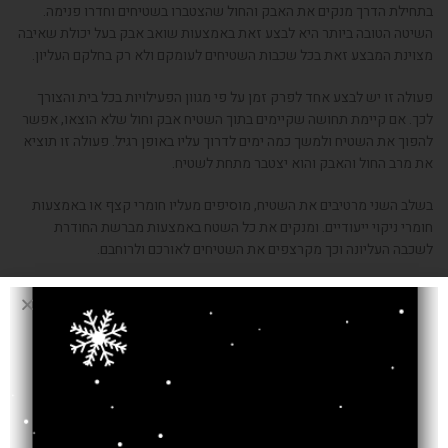
בתחילת הדרך מנקים את האבק והחול שהצטברו בשטיחים וחדרו פנימה.
השיטה הטובה ביותר היא לבצע זאת באמצעות שואב אבק בעל יכולת שאיבה
מצוינת המבצע זאת בכל שכבות השטיחים לעומקם ולא רק בחלקם העליון.
פעולה זו יש לבצע אחד לפרק זמן על פי מגוון הפעילויות בכל בית והצורך
לכך. אם קיימת תחושה שקיימים בתוך השטיח אבק וחול שלא הוצאו, אפשר
להפוך את השטיח ולמשך כמה ימים לדרוך עליו באופן רגיל. פעולה זו תוציא
את מרב החול והאבק והוא יצטבר מתחת לשטיח.
בשלב השני מרטיבים את השטיח, מוסיפים מעליו חומרי קצף או באמצעות
חומרי ניקוי ייעודיים. ומנקים את כל השטח באמצעות מברשת החודרת
לשכבה העליונה וכך מקרצפים את השטיחים לאורכם ולרוחבם.
לאחר מכן מניחים את השטיח לייבוש עד שהוא יבש לחלוטין, דבר שלוקח
לעתים כמה ימים, תלוי בגודלם של השטיחים.