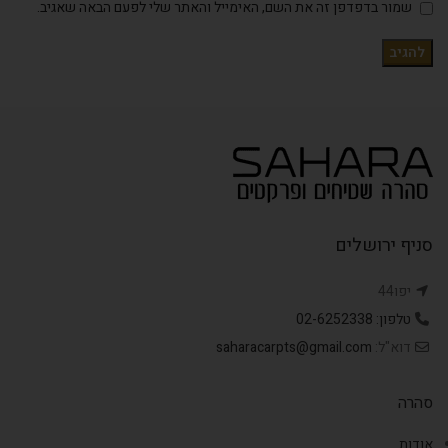
שמור בדפדפן זה את השם, האימייל והאתר שלי לפעם הבאה שאגיב.
סניף ירושלים
יפו44
טלפון: 02-6252338
דוא"ל:
saharacarpts@gmail.com
סהרה
אודות